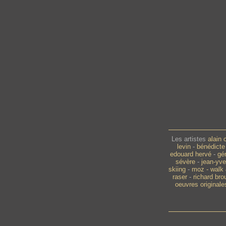
Les artistes
alain 
levin
-
bénédicte
edouard hervé
-
gé
sévère
-
jean-yve
skiing
-
moz - walk 
raser
-
richard bro
oeuvres originale