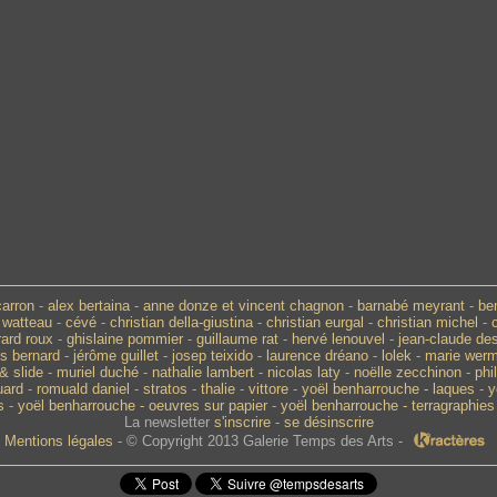
carron
-
alex bertaina
-
anne donze et vincent chagnon
-
barnabé meyrant
-
be
 watteau
-
cévé
-
christian della-giustina
-
christian eurgal
-
christian michel
-
rard roux
-
ghislaine pommier
-
guillaume rat
-
hervé lenouvel
-
jean-claude de
s bernard
-
jérôme guillet
-
josep teixido
-
laurence dréano
-
lolek
-
marie wer
& slide
-
muriel duché
-
nathalie lambert
-
nicolas laty
-
noëlle zecchinon
-
phi
uard
-
romuald daniel
-
stratos
-
thalie
-
vittore
-
yoël benharrouche - laques
-
y
s
-
yoël benharrouche - oeuvres sur papier
-
yoël benharrouche - terragraphies
La newsletter
s'inscrire
-
se désinscrire
Mentions légales
- © Copyright 2013 Galerie Temps des Arts -