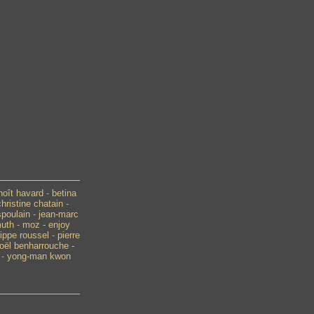
noît havard
-
betina
christine chatain
-
spoulain
-
jean-marc
muth
-
moz - enjoy
lippe roussel
-
pierre
oël benharrouche -
-
yong-man kwon