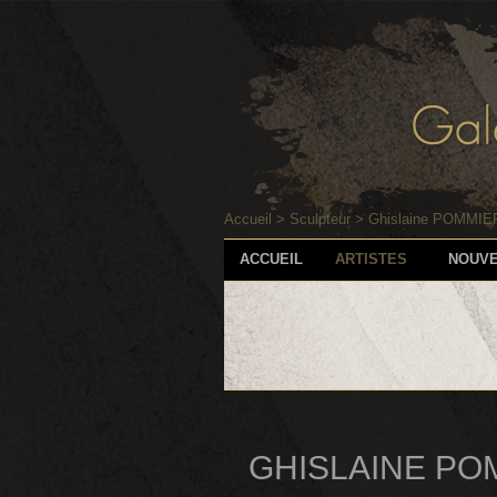
Accueil
>
Sculpteur
>
Ghislaine POMMIE
ACCUEIL
ARTISTES
NOUV
GHISLAINE PO